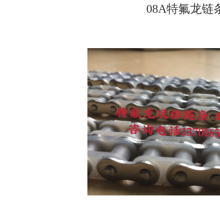
08A特氟龙链