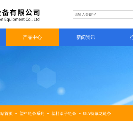
产品中心
新闻资讯
网站首页
塑料链条系列
塑料滚子链条
08A特氟龙链条
≡
≡
≡